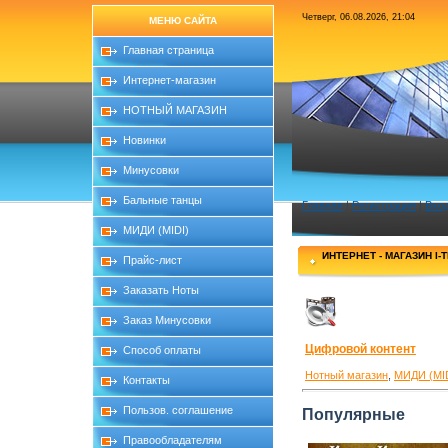
Четверг, 06.08.2026, 21:04
МЕНЮ САЙТА
Главная страница
Интернет-магазин
НОТНЫЙ МАГАЗИН
Новинки
Минусовки
Бальные танцы
Главная
|
Регистрация
|
Вхо
МИДИ (MIDI)
ИНТЕРНЕТ - МАГАЗИН I-
Прайс-лист
Заказать Ноты
Заказ Минусовки
Цифровой контент
Способ оплаты
Нотный магазин
,
МИДИ (MID
Контакты
Пользов. соглашение
Популярные
Правообладателям