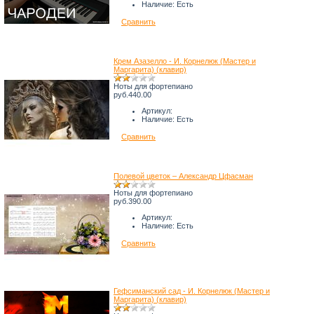
Наличие:
Есть
Сравнить
Крем Азазелло - И. Корнелюк (Мастер и
Маргарита) (клавир)
Ноты для фортепиано
руб.440.00
Артикул:
Наличие:
Есть
Сравнить
Полевой цветок – Александр Цфасман
Ноты для фортепиано
руб.390.00
Артикул:
Наличие:
Есть
Сравнить
Гефсиманский сад - И. Корнелюк (Мастер и
Маргарита) (клавир)