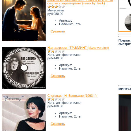
сошлись характерами' (remix by Ilosik)
Минусовка
руб.980.00
Артикул:
Наличие:
Есть
Сравнить
Подпис
смотри
Над заливом - ТРИЛЛИНГ (piano version)
Ноты для фортепиано
руб.440.00
Артикул:
Наличие:
Есть
Сравнить
МИНУСО
Снегопад - Н. Брегвадзе (1993 г.)
Ноты для фортепиано
руб.460.00
Артикул:
Наличие:
Есть
Сравнить