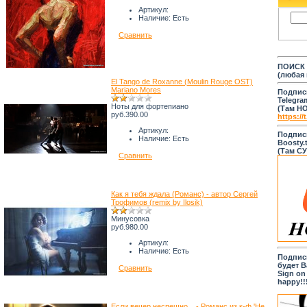
Артикул:
Наличие:
Есть
Сравнить
ПОИСК 
(любая
El Tango de Roxanne (Moulin Rouge OST)
Mariano Mores
Подпис
Telegra
Ноты для фортепиано
(Там Н
руб.390.00
https://
Артикул:
Подпис
Наличие:
Есть
Boosty.
(Там С
Сравнить
Как я тебя ждала (Романс) - автор Сергей
Трофимов (remix by Ilosik)
Минусовка
руб.980.00
Артикул:
Наличие:
Есть
Подпис
будет В
Сравнить
Sign on
happy!!
Если вечер неспешно... - Романс из к-ф 'Не