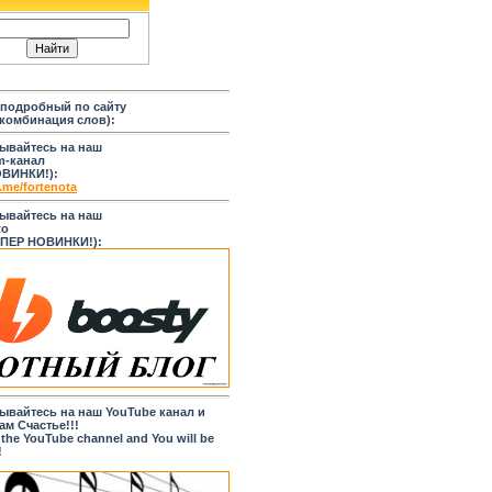
подробный по сайту
 комбинация слов):
ывайтесь на наш
m-канал
ОВИНКИ!):
t.me/fortenota
ывайтесь на наш
to
УПЕР НОВИНКИ!):
ывайтесь на наш YouTube канал и
ам Счастье!!!
 the YouTube channel and You will be
!