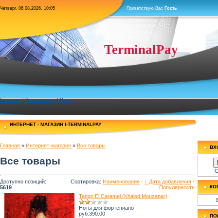
Четверг, 06.08.2026, 10:05
Приветствую Вас
Гость
TerminalPay
Главная
|
Регистрация
|
Вход
ИНТЕРНЕТ - МАГАЗИН I-TERMINALPAY
Главная
»
Интернет-магазин
»
Все товары
ВХ
Все товары
С
Доступно позиций
:
Сортировка:
Наименование
·
↓ Дата добавления
·
КО
5619
Популярность
Tango El Caramel (Khaled Mouzanar)
Ноты для фортепиано
руб.390.00
ПО