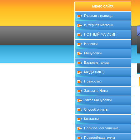
МЕНЮ САЙТА
Главная страница
Интернет-магазин
НОТНЫЙ МАГАЗИН
Новинки
Минусовки
Бальные танцы
МИДИ (MIDI)
Прайс-лист
Заказать Ноты
Заказ Минусовки
Способ оплаты
Контакты
Пользов. соглашение
Правообладателям