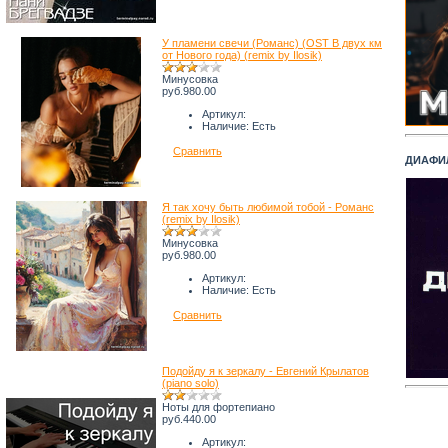
У пламени свечи (Романс) (OST В двух км
от Нового года) (remix by Ilosik)
Минусовка
руб.980.00
Артикул:
Наличие:
Есть
Сравнить
ДИАФИЛ
Я так хочу быть любимой тобой - Романс
(remix by Ilosik)
Минусовка
руб.980.00
Артикул:
Наличие:
Есть
Сравнить
Подойду я к зеркалу - Евгений Крылатов
(piano solo)
Ноты для фортепиано
руб.440.00
Артикул: