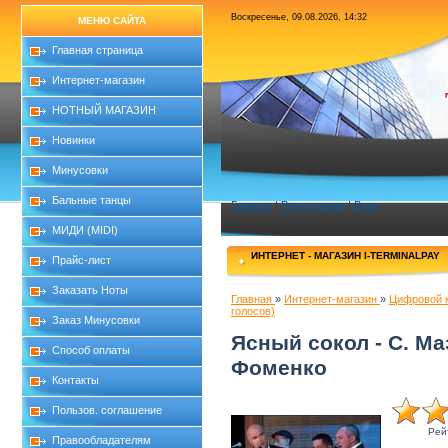
Воскресенье, 09.08.2026, 14:32
МЕНЮ САЙТА
Главная страница
Интернет-магазин
НОТНЫЙ МАГАЗИН
Новинки
Минусовки
Бальные танцы
Главная
|
Регистрация
|
Вход
МИДИ (MIDI)
ИНТЕРНЕТ - МАГАЗИН I-TERMINALPAY
Прайс-лист
Заказать Ноты
Главная
»
Интернет-магазин
»
Цифровой 
голосов)
Заказ Минусовки
Ясный сокол - С. Маз
Способ оплаты
Фоменко
Контакты
Пользов. соглашение
Рей
Правообладателям