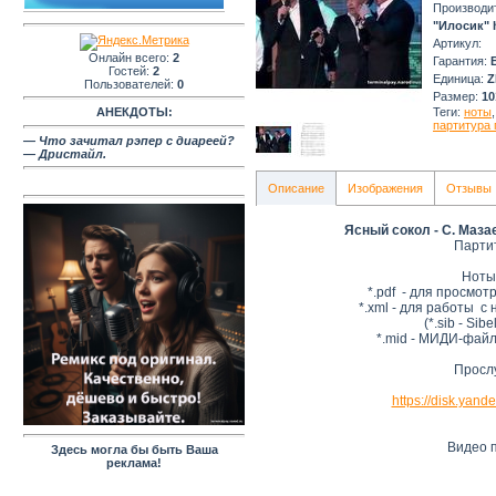
Производи
"Илосик" ht
Артикул
:
Онлайн всего:
2
Гарантия
:
Гостей:
2
Единица
:
Z
Пользователей:
0
Размер
:
10
Теги:
ноты
АНЕКДОТЫ:
партитура 
— Что зачитал рэпер с диареей?
— Дристайл.
Описание
Изображения
Отзывы
Ясный сокол - С. Мазае
Партит
Ноты
*.pdf - для просмот
*.xml - для работы с
(*.sib - Sibe
*.mid - МИДИ-файл
Просл
https://disk.yan
Видео п
Здесь могла бы быть Ваша
реклама!