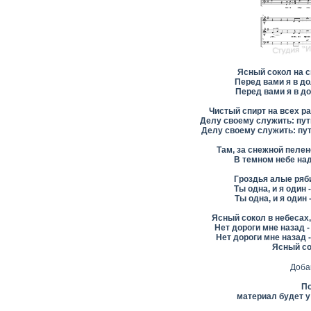
Ясный сокол на сн
Перед вами я в до
Перед вами я в до
Чистый спирт на всех раз
Делу своему служить: путь
Делу своему служить: путь
Там, за снежной пелен
В темном небе над
Гроздья алые ряби
Ты одна, и я один 
Ты одна, и я один 
Ясный сокол в небесах,
Нет дороги мне назад -
Нет дороги мне назад -
Ясный сок
Доба
По
материал будет у