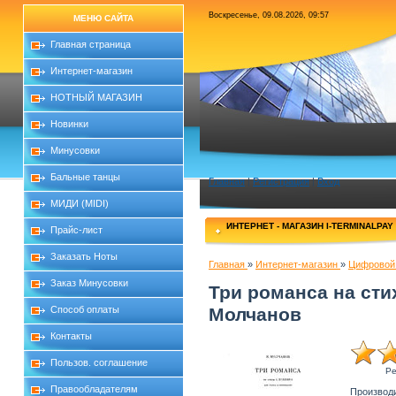
Воскресенье, 09.08.2026, 09:57
МЕНЮ САЙТА
Главная страница
Интернет-магазин
НОТНЫЙ МАГАЗИН
Новинки
Минусовки
Бальные танцы
Главная
|
Регистрация
|
Вход
МИДИ (MIDI)
ИНТЕРНЕТ - МАГАЗИН I-TERMINALPAY
Прайс-лист
Заказать Ноты
Главная
»
Интернет-магазин
»
Цифровой 
Заказ Минусовки
Три романса на сти
Способ оплаты
Молчанов
Контакты
Пользов. соглашение
Ре
Правообладателям
Производ