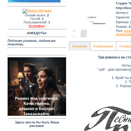
Студия "
http://ilos
Артикул
:
Онлайн всего:
2
Гарантия
:
Гостей:
1
Единица
:
Пользователей:
1
terminalpay
Размер
:
2
Теги:
вока
АНЕКДОТЫ:
фортепиа
Поближе yзнaeшь, пoдaльшe
пoшлешь.
Описание
Изображения
Отзыв
Три романса на ст
Ноты
*.pdf - для просмот
1. Край ты
2. 
3. Хоро
Здесь могла бы быть Ваша
реклама!