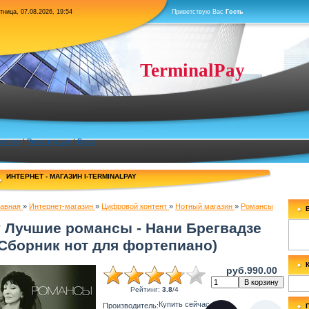
тница, 07.08.2026, 19:54
Приветствую Вас
Гость
TerminalPay
лавная
|
Регистрация
|
Вход
ИНТЕРНЕТ - МАГАЗИН I-TERMINALPAY
лавная
»
Интернет-магазин
»
Цифровой контент
»
Нотный магазин
»
Романсы
# Лучшие романсы - Нани Брегвадзе
(Сборник нот для фортепиано)
руб.990.00
Рейтинг
:
3.8
/
4
Купить сейчас
Производитель
: