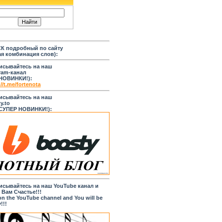
К подробный по сайту
я комбинация слов):
исывайтесь на наш
ram-канал
 НОВИНКИ!):
//t.me/fortenota
исывайтесь на наш
y.to
 СУПЕР НОВИНКИ!):
исывайтесь на наш YouTube канал и
 Вам Счастье!!!
on the YouTube channel and You will be
!!!