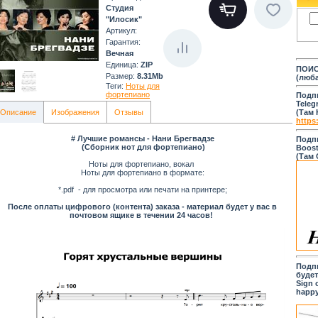
Студия
"Илосик"
Артикул
:
Гарантия
:
Вечная
Единица
:
ZIP
ПОИС
Размер
:
8.31Mb
(люба
Теги:
Ноты для
фортепиано
Подп
Teleg
Описание
Изображения
Отзывы
(Там
https:
# Лучшие романсы - Нани Брегвадзе
Подп
(Сборник нот для фортепиано)
Boost
(Там
Ноты для фортепиано, вокал
Ноты для фортепиано в формате:
*.pdf - для просмотра или печати на принтере;
После оплаты цифрового (контента) заказа - материал будет у вас в
почтовом ящике в течении 24 часов!
Подп
будет
Sign 
happy