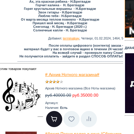
Ах, эта красная рябина - Н.Брегвадзе
Горчит калина - Н. Брегвадзе
Горят хрустальные вершины - Н.Брегвадзе
Звон гитары - Н.Брегвадзе
Люблю тебя - Н.Брегвадзе
От марта месяца теплом повеяло - Н.Брегвадзе
Пришел мой месяц - Н.Брегвадзе
Снегопад - Н. Брегвадзе (2020 г.)
Солнечные капли - Н. Брегвадзе
Добавил
:
terminalpay
, Четверг, 01.02.2024, 1464, 5
После оплаты цифрового (контента) заказа -
ДИАФ
материал будет у вас в почтовом ящике в течении 24 часов!
На всякий случай - проверьте папку Спам!
Не получается оплатить - зайдите в раздел СПОСОБ ОПЛАТЫ!
___________________________________________________________
 этим товаром покупают
# Архив Нотного магазина#
Архив Нотного магазина (Все Ноты магазина)
руб.40000.00
руб.35000.00
Артикул:
Наличие:
Есть
#Архив Песни радио и кино (Сборники