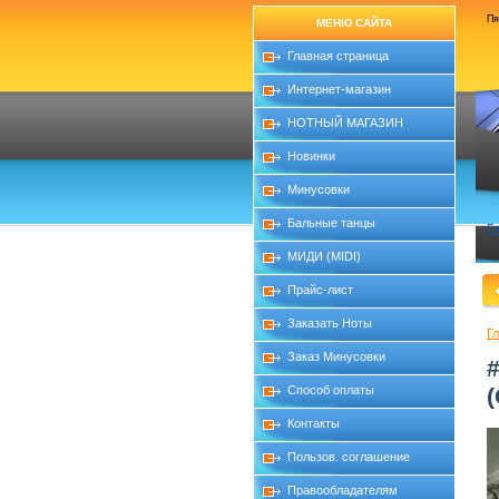
Пя
МЕНЮ САЙТА
Главная страница
Интернет-магазин
НОТНЫЙ МАГАЗИН
Новинки
Минусовки
Бальные танцы
Г
МИДИ (MIDI)
Прайс-лист
Заказать Ноты
Г
Заказ Минусовки
Способ оплаты
Контакты
Пользов. соглашение
Правообладателям